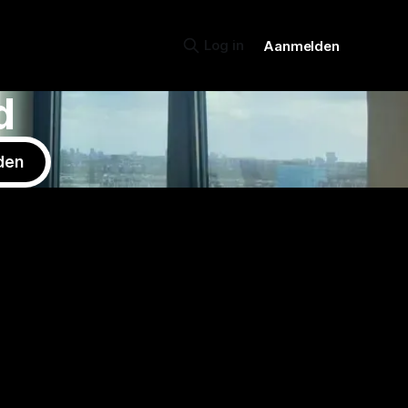
Log in
Aanmelden
d
den