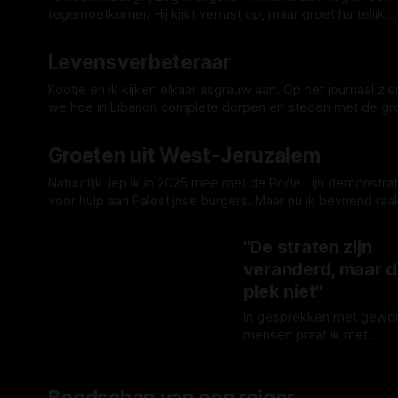
wie rang of stand niet tel
tegemoetkomer. Hij kijkt verrast op, maar groet hartelijk
een voornaam genoeg is. Di
terug: “U ook!” Vast een mede provinciaal, denkt de cynic
By broeder damiaan
13 mei 2026
keer Miep (84), de moed
in mij. Opgegroeid in Brabant, leerde ik manieren die op v
Levensverbeteraar
van mijn schoonzus. Ik
plekken in grootstedelijk Amsterdam volkomen misplaats
zijn. Maar op rustige paadjes sla ik
Kootje en ik kijken elkaar asgrauw aan. Op het journaal zie
we hoe in Libanon complete dorpen en steden met de gr
gelijk worden gemaakt. BOEM! Eén enkele ontploffing
By broeder damiaan
17 apr. 2026
verpulvert een straat. Tien procent van Libanon wordt
Groeten uit West-Jeruzalem
onbewoonbaar gemaakt. Honderdduizenden mensen op 
vlucht, hun thuis vernietigd, heel hun hebben
Natuurlijk liep ik in 2025 mee met de Rode Lijn demonstrat
voor hulp aan Palestijnse burgers. Maar nu ik bevriend raa
met twee joodse Amsterdammers is mijn gevoel verande
By broeder damiaan
09 apr. 2026
Juni 2025. Schuchter voor grote mensenmassa’s sta ik aa
"De straten zijn
rand van het Malieveld in Den Haag. Tussen mij en
veranderd, maar 
plek niet"
In gesprekken met gewo
mensen praat ik met
‘gewone’ mensen over li
By broeder damiaan
03 apr
en wijsheid. Gewoon:
2026
mensen die er niet voor