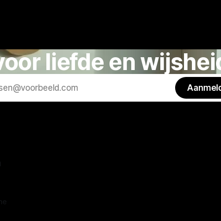
voor liefde en wijshei
Aanmel
n
ne