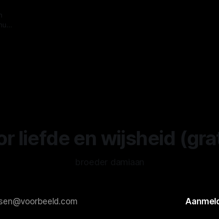
n
Voor
n
,
nu
r de
anse
ute
r liefde en wijsheid (gra
broeder damiaan
Aanmel