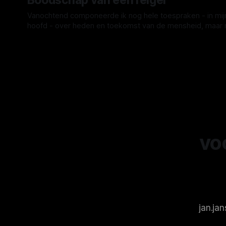
Boodschap van een reiger
gestudeerd hebben, gee
reclame hoeven maken. 
Vanochtend componeerde ik nog hele toespraken - in mij
wie rang of stand niet telt
hoofd - over heden en toekomst van de mensheid, maar 
voor wie een voornaam
loop ik - stijf en stram van chronische heupklachten - doo
By broeder damiaan
17 mrt. 2026
genoeg is. Vorig jaar zomer
lanen van een nabij volkstuinenpark in Amsterdam.
was dat Tineke(71),
"Moraalregels maken ons leger zwak," galmt de Amerika
vrijwilliger van pelgrimsro
minister van Oorlog in mijn
de
voo