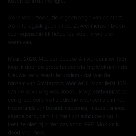
lossen op in de menigte.
Als ik vooruitloop, zie ik geen begin van de stoet.
Als ik terugzak geen einde. Zoveel mensen bijeen
voor ogenschijnlijk hetzelfde doel. Ik word er
warm van.
Maart 2026.
Met een Joodse Amsterdammer (53)
loop ik door de grote tentoonstelling
Mokum
in de
Nieuwe Kerk. West-Jeruzalem - dat was de
bijnaam van Amsterdam vóór WOII. Maar liefst 10%
van de bevolking was Joods. Ik wijs enthousiast op
een groot bord met Jiddische woorden die in het
Nederlands zijn beland:
capsones, mazzel, smoes,
afgepeigerd, gein.
Hij haalt zijn schouders op. Hij
kent ze niet: hij is hier pas sinds 1998.
Mokum
is
dood voor hem.