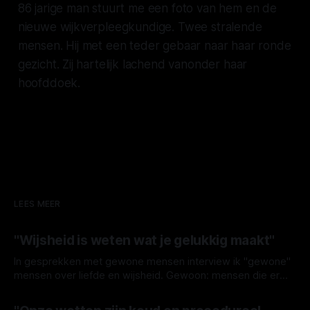
86 jarige man stuurt me een foto van hem en de
nieuwe wijkverpleegkundige. Twee stralende
mensen. Hij met een teder gebaar naar haar ronde
gezicht. Zij hartelijk lachend vanonder haar
hoofddoek.
LEES MEER
"Wijsheid is weten wat je gelukkig maakt"
In gesprekken met gewone mensen interview ik "gewone"
mensen over liefde en wijsheid. Gewoon: mensen die er
niet voor gestudeerd hebben, voor wie een voornaam
By broeder damiaan
13 jul. 2026
genoeg is. Die geen reclame hoeven maken. Dit keer Wim