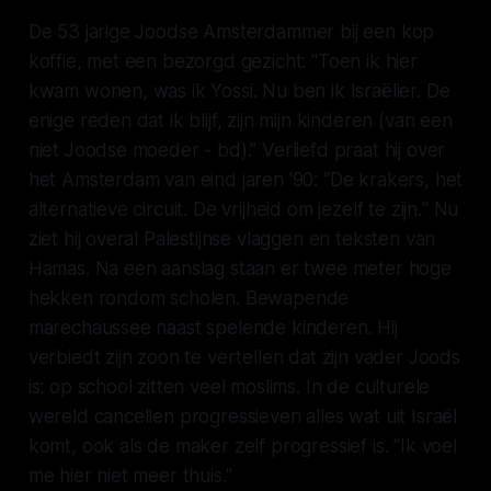
De 53 jarige Joodse Amsterdammer bij een kop
koffie, met een bezorgd gezicht:
"Toen ik hier
kwam wonen, was ik Yossi. Nu ben ik Israëlier. De
enige reden dat ik blijf, zijn mijn kinderen (van een
niet Joodse moeder - bd).”
Verliefd praat hij over
het Amsterdam van eind jaren '90:
“De krakers, het
alternatieve circuit. De vrijheid om jezelf te zijn.“
Nu
ziet hij overal Palestijnse vlaggen en teksten van
Hamas. Na een aanslag staan er twee meter hoge
hekken rondom scholen. Bewapende
marechaussee naast spelende kinderen. Hij
verbiedt zijn zoon te vertellen dat zijn vader Joods
is: op school zitten veel moslims. In de culturele
wereld cancellen progressieven alles wat uit Israël
komt, ook als de maker zelf progressief is.
"Ik voel
me hier niet meer thuis."