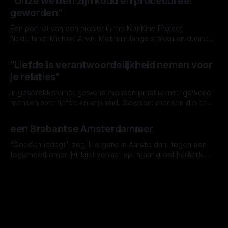
"Onze wetten zijn koud en procedureel
en Marianne, die ik leerde kennen als voormalig pionier van
geworden"
pelgrimsroute de Walk
Een portret van een pionier in the ManKind Project
Nederland: Michael Arvin. Met mijn lange staken en dunne
botjes zag ik mij nooit als stoere man. De eerste keer dat ik
By broeder damiaan
09 jun. 2026
iemand een dreun gaf - mijns inziens terecht - brak ik bijna
“Liefde is verantwoordelijkheid nemen voor
mijn hand. Mijn 'ijzeren vuist' moest een
je relaties”
In gesprekken met gewone mensen praat ik met 'gewone'
mensen over liefde en wijsheid. Gewoon: mensen die er
niet voor gestudeerd hebben, geen reclame hoeven
By broeder damiaan
02 jun. 2026
maken. Voor wie rang of stand niet telt en een voornaam
een Brabantse Amsterdammer
genoeg is. Dit keer Miep (84), de moeder van mijn
schoonzus. Ik
“Goedemiddag!”, zeg ik ergens in Amsterdam tegen een
tegemoetkomer. Hij kijkt verrast op, maar groet hartelijk
terug: “U ook!” Vast een mede provinciaal, denkt de cynicus
By broeder damiaan
13 mei 2026
in mij. Opgegroeid in Brabant, leerde ik manieren die op
veel plekken in grootstedelijk Amsterdam volkomen
misplaatst zijn. Maar op rustige paadjes sla ik