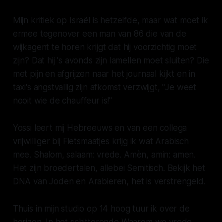
Mijn kritiek op Israël is hetzelfde, maar wat moet ik
ermee tegenover een man van 86 die van de
wijkagent te horen krijgt dat hij voorzichtig moet
zijn? Dat hij 's avonds zijn lamellen moet sluiten? Die
met pijn en afgrijzen naar het journaal kijkt en in
taxi's angstvallig zijn afkomst verzwijgt, "
Je weet
nooit wie de chauffeur is!"
Yossi leert mij Hebreeuws en van een collega
vrijwilliger bij Fietsmaatjes krijg ik wat Arabisch
mee.
Shalom, salaam: vrede. Amèn, amin: amen
.
Het zijn broedertalen, allebei Semitisch. Bekijk het
DNA van Joden en Arabieren, het is verstrengeld.
Thuis in mijn studio op 14 hoog tuur ik over de
horizon. In het schitterende
Waarom we vrede