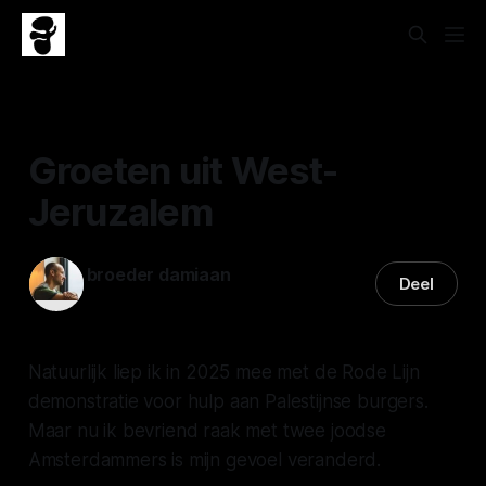
BRIEVEN
Groeten uit West-
Jeruzalem
broeder damiaan
Deel
09 apr. 2026
—
3 min leestijd
Natuurlijk liep ik in 2025 mee met de Rode Lijn
demonstratie voor hulp aan Palestijnse burgers.
Maar nu ik bevriend raak met twee joodse
Amsterdammers is mijn gevoel veranderd.